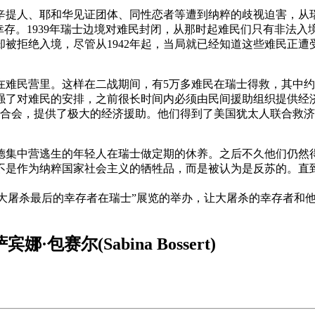
姆人、辛提人、耶和华见证团体、同性恋者等遭到纳粹的歧视迫害，
幸存。1939年瑞士边境对难民封闭，从那时起难民们只有非法
被拒绝入境，尽管从1942年起，当局就已经知道这些难民正遭
难民营里。这样在二战期间，有5万多难民在瑞士得救，其中约2
强了对难民的安排，之前很长时间内必须由民间援助组织提供经
列人联合会，提供了极大的经济援助。他们得到了美国犹太人联合救
集中营逃生的年轻人在瑞士做定期的休养。之后不久他们仍然得离开
是作为纳粹国家社会主义的牺牲品，而是被认为是反苏的。直到
主席。“大屠杀最后的幸存者在瑞士”展览的举办，让大屠杀的幸存者
娜·包赛尔(Sabina Bossert)