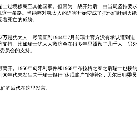
从瑞士过境移民至其他国家。但因为二战开始后，由当局坚持要求
入境这一条路。当纳粹对犹太人的迫害开始变成了把他们赶到灭绝
受着死亡的威胁。
万是犹太人，尽管直到1944年7月前瑞士官方没有承认遭到迫
济支持。比如瑞士犹太人救济会在很多年里照顾了几千人，另外
济委员会的支持。
。1956年匈牙利事件和1968年布拉格之春之后瑞士也接纳
90年代末发生关于瑞士银行“休眠账户”的辩论，贝尔日耶委员
和他们的后代在这里发言。