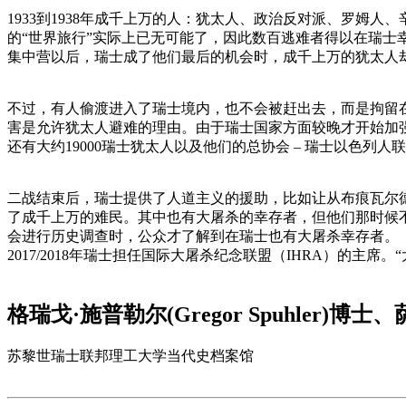
1933到1938年成千上万的人：犹太人、政治反对派、罗
的“世界旅行”实际上已无可能了，因此数百逃难者得以在瑞士
集中营以后，瑞士成了他们最后的机会时，成千上万的犹太人却
不过，有人偷渡进入了瑞士境内，也不会被赶出去，而是拘留在
害是允许犹太人避难的理由。由于瑞士国家方面较晚才开始加
还有大约19000瑞士犹太人以及他们的总协会 – 瑞士以色
二战结束后，瑞士提供了人道主义的援助，比如让从布痕瓦尔德
了成千上万的难民。其中也有大屠杀的幸存者，但他们那时候不
会进行历史调查时，公众才了解到在瑞士也有大屠杀幸存者。
2017/2018年瑞士担任国际大屠杀纪念联盟（IHRA）的
格瑞戈·施普勒尔(Gregor Spuhler)博士、萨宾
苏黎世瑞士联邦理工大学当代史档案馆