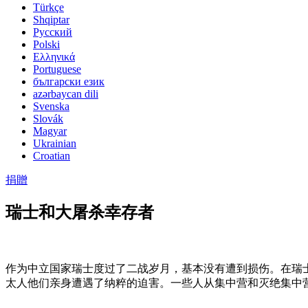
Türkçe
Shqiptar
Pусский
Polski
Ελληνικά
Portuguese
български език
azərbaycan dili
Svenska
Slovák
Magyar
Ukrainian
Croatian
捐贈
瑞士和大屠杀幸存者
作为中立国家瑞士度过了二战岁月，基本没有遭到损伤。在瑞
太人他们亲身遭遇了纳粹的迫害。一些人从集中营和灭绝集中