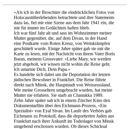
«Als ich in der Broschüre die eindrücklichen Fotos von
Holocaustüberlebenden betrachtete und ihre Statements
dazu las, fiel mir eine Szene aus dem Jahr 1941 ein, die
mir für immer im Gedächtnis haften blieb.
Ich war fünf Jahr alt und sass im Wohnzimmer meiner
Mutter gegenüber, die, auf dem Divan, in der Hand
eine Postkarte vom Roten Kreuz, von Weinkrämpfen
geschüttelt wurde. Einige Jahre später gab sie mir die
Karte zu lesen, mit der Nachricht von ihrem Vater Boris
Baran, meinem Grossvater: «Liebe Mary, wir werden
jetzt abgeholt, wir wissen nicht wohin die Reise geht.
Ich umarme Dich, Dein Papa.»
Es handelte sich dabei um die Deportation der letzten
jüdischen Bewohner in Frankfurt. Die Reise führte
direkt nach Minsk, die Hauptstadt von Weissrussland.
Wie meine Grosseltern umgebracht wurden, hat meine
Mutter nie erfahren. Sie starb an Chanukka 1989.
Zehn Jahre später sah ich in einem Zürcher Kino den
Dokumentarfilm über den Eichmann-Prozess, «Ein
Spezialist» von Eyal Sivan. Im Laufe des Verhörs gab
Eichmann zu Protokoll, dass die deportierten Juden aus
Frankfurt nach ihrer Ankunft im Todeslager von Minsk
umgehend erschossen wurden. Ob dieses Schicksal