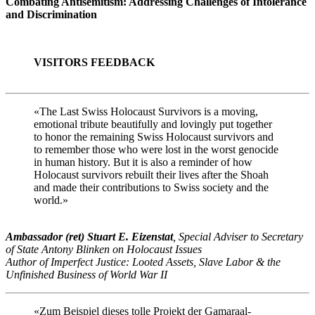
Combating Antisemitism: Addressing Challenges of Intolerance
and Discrimination
VISITORS FEEDBACK
«The Last Swiss Holocaust Survivors is a moving,
emotional tribute beautifully and lovingly put together
to honor the remaining Swiss Holocaust survivors and
to remember those who were lost in the worst genocide
in human history. But it is also a reminder of how
Holocaust survivors rebuilt their lives after the Shoah
and made their contributions to Swiss society and the
world.»
Ambassador (ret) Stuart E. Eizenstat
, Special Adviser to Secretary
of State Antony Blinken on Holocaust Issues
Author of Imperfect Justice: Looted Assets, Slave Labor & the
Unfinished Business of World War II
«Zum Beispiel dieses tolle Projekt der Gamaraal-