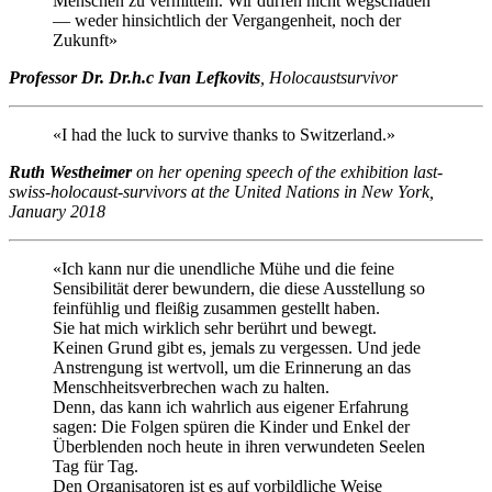
Menschen zu vermitteln. Wir dürfen nicht wegschauen
— weder hinsichtlich der Vergangenheit, noch der
Zukunft»
Professor Dr. Dr.h.c Ivan Lefkovits
, Holocaustsurvivor
«I had the luck to survive thanks to Switzerland.»
Ruth Westheimer
on her opening speech of the exhibition last-
swiss-holocaust-survivors at the United Nations in New York,
January 2018
«Ich kann nur die unendliche Mühe und die feine
Sensibilität derer bewundern, die diese Ausstellung so
feinfühlig und fleißig zusammen gestellt haben.
Sie hat mich wirklich sehr berührt und bewegt.
Keinen Grund gibt es, jemals zu vergessen. Und jede
Anstrengung ist wertvoll, um die Erinnerung an das
Menschheitsverbrechen wach zu halten.
Denn, das kann ich wahrlich aus eigener Erfahrung
sagen: Die Folgen spüren die Kinder und Enkel der
Überblenden noch heute in ihren verwundeten Seelen
Tag für Tag.
Den Organisatoren ist es auf vorbildliche Weise