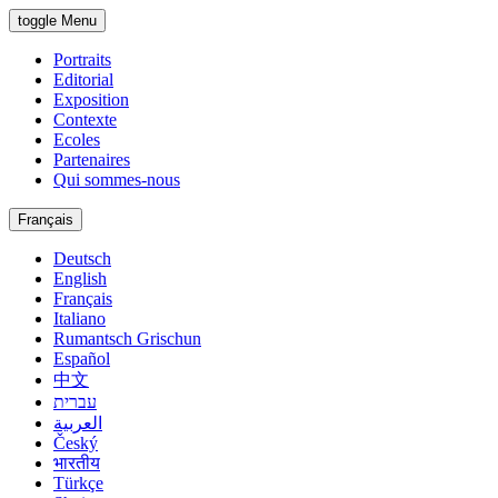
toggle Menu
Portraits
Editorial
Exposition
Contexte
Ecoles
Partenaires
Qui sommes-nous
Français
Deutsch
English
Français
Italiano
Rumantsch Grischun
Español
中文
עברית
العربية
Český
भारतीय
Türkçe