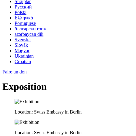
Shqiptar
Pусский
Polski
Ελληνικά
Portuguese
български език
azərbaycan dili
Svenska
Slovák
Magyar
Ukrainian
Croatian
Faire un don
Exposition
Location: Swiss Embassy in Berlin
Location: Swiss Embassy in Berlin