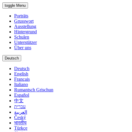
toggle Menu
Porträts
Grusswort
Ausstellung
Hintergrund
Schulen
Unterstützer
Über uns
Deutsch
Deutsch
English
Français
Italiano
Rumantsch Grischun
Español
中文
עברית
العربية
Český
भारतीय
Türkçe