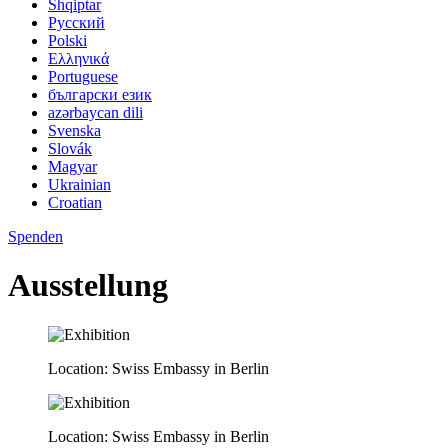
Shqiptar
Pусский
Polski
Ελληνικά
Portuguese
български език
azərbaycan dili
Svenska
Slovák
Magyar
Ukrainian
Croatian
Spenden
Ausstellung
Location: Swiss Embassy in Berlin
Location: Swiss Embassy in Berlin