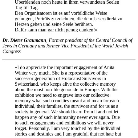
Überblenden noch heute in ihren verwundeten Seelen
Tag für Tag.
Den Organisatoren ist es auf vorbildliche Weise
gelungen, Porträts zu zeichnen, die dem Leser direkt zu
Herzen gehen und seine Seele berühren.
Dafür kann man gar nicht genug danken!»
Dr. Dieter Graumann
, Former president of the Central Council of
Jews in Germany and former Vice President of the World Jewish
Congress
«I do appreciate the important engagement of Anita
Winter very much. She is a representative of the
successor generation of Holocaust Survivors in
Switzerland, who keeps alive the collective memory
about the most horrible genocide in Europe. With this
exhibition we need to engrave into our collective
memory what such cruelties meant and mean for each
individual, their families, the survivors and for us as a
society in general. We should learn from it and not let
happen any of such inhumanity never ever again. Due
to such engagements and exhibitions we will never
forget. Personally, I am very touched by the individual
stories and destinies and I am grateful, that not hate but