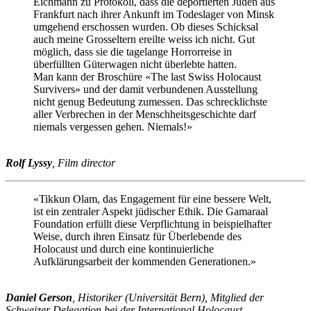
Eichmann zu Protokoll, dass die deportierten Juden aus
Frankfurt nach ihrer Ankunft im Todeslager von Minsk
umgehend erschossen wurden. Ob dieses Schicksal
auch meine Grosseltern ereilte weiss ich nicht. Gut
möglich, dass sie die tagelange Horrorreise in
überfüllten Güterwagen nicht überlebte hatten.
Man kann der Broschüre «The last Swiss Holocaust
Survivers» und der damit verbundenen Ausstellung
nicht genug Bedeutung zumessen. Das schrecklichste
aller Verbrechen in der Menschheitsgeschichte darf
niemals vergessen gehen. Niemals!»
Rolf Lyssy
, Film director
«Tikkun Olam, das Engagement für eine bessere Welt,
ist ein zentraler Aspekt jüdischer Ethik. Die Gamaraal
Foundation erfüllt diese Verpflichtung in beispielhafter
Weise, durch ihren Einsatz für Überlebende des
Holocaust und durch eine kontinuierliche
Aufklärungsarbeit der kommenden Generationen.»
Daniel Gerson
, Historiker (Universität Bern), Mitglied der
Schweizer Delegation bei der International Holocaust